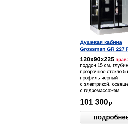
Душевая кабина
Grossman GR 227 
120х90х225
прав
поддон 15 см, глубин
см
прозрачное стекло
5
профиль черный
с электрикой, освещ
c гидромассажем
101 300
р
подробне