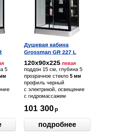
Душевая кабина
R
Grossman GR 227 L
120х90х225
ая
левая
а 5
поддон 15 см, глубина 5
см
прозрачное стекло
 мм
5 мм
профиль черный
ение
с электрикой, освещение
c гидромассажем
101 300
р
е
подробнее