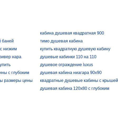
кабина душевая квадратная 900
й баней
тимо душевая кабина
с низким
купить квадратную душевую кабину
ая
100х100
ривер нара
душевые кабинки 110 на 110
упить
душевое ограждение luxus
ины с глубоким
душевая кабина ниагара 90х90
ны размеры цены
квадратные душевые кабины с крыше
душевая кабина 120х80 с глубоким
поддоном купить
с низким
кабины без гидромассажа
производство
душевая кабина ривер 120х90
душевые 120 85