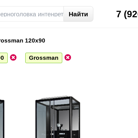
7
(92
rossman 120х90
90
Grossman